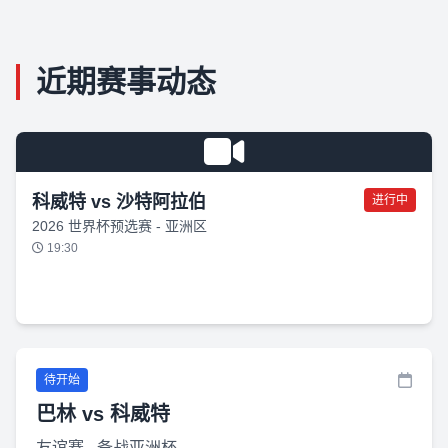
近期赛事动态
科威特 vs 沙特阿拉伯
进行中
2026 世界杯预选赛 - 亚洲区
19:30
待开始
巴林 vs 科威特
友谊赛 - 备战亚洲杯