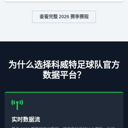
查看完整 2026 赛季赛程
为什么选择科威特足球队官方
数据平台？
实时数据流